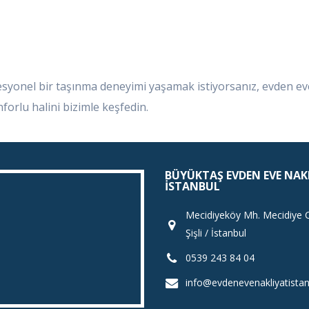
esyonel bir taşınma deneyimi yaşamak istiyorsanız, evden ev
forlu halini bizimle keşfedin.
BÜYÜKTAŞ EVDEN EVE NAK
İSTANBUL
Mecidiyeköy Mh. Mecidiye 
Şişli / İstanbul
0539 243 84 04
info@evdenevenakliyatistan