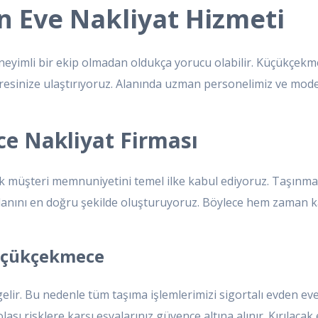
 Eve Nakliyat Hizmeti
yimli bir ekip olmadan oldukça yorucu olabilir. Küçükçekme
dresinize ulaştırıyoruz. Alanında uzman personelimiz ve mod
e Nakliyat Firması
ak müşteri memnuniyetini temel ilke kabul ediyoruz. Taşın
a planını en doğru şekilde oluşturuyoruz. Böylece hem zaman
Küçükçekmece
e gelir. Bu nedenle tüm taşıma işlemlerimizi sigortalı evden
ası risklere karşı eşyalarınız güvence altına alınır. Kırılacak