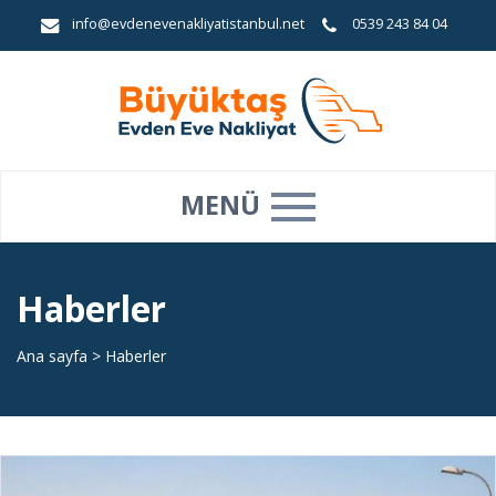
info@evdenevenakliyatistanbul.net
0539 243 84 04
MENÜ
Haberler
Ana sayfa
>
Haberler