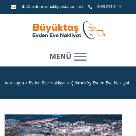
info@evdenevenakliyatistanbul.net
0539 243 84 04
MENÜ
Ana sayfa
>
Evden Eve Nakliyat
>
Çekmeköy Evden Eve Nakliyat